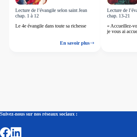
Lecture de l’évangile selon saint Jean
Lecture de l’év
chap. 1 à 12
chap. 13-21
Le 4e évangile dans toute sa richesse
« Accueillez-v
je vous ai accue
En savoir plus
Lecture
de
l’évangile
selon
saint
Jean
chap.
1
à
12
Suivez-nous sur nos réseaux sociaux :