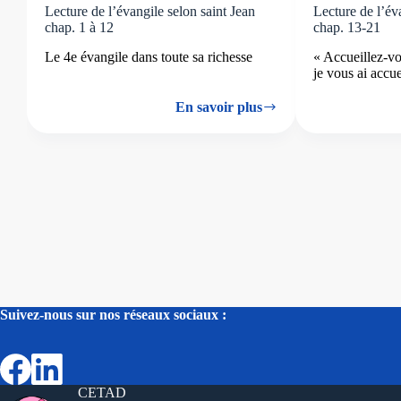
Lecture de l’évangile selon saint Jean
Lecture de l’év
chap. 1 à 12
chap. 13-21
Le 4e évangile dans toute sa richesse
« Accueillez-v
je vous ai accue
En savoir plus
Lecture
de
l’évangile
selon
saint
Jean
chap.
1
à
12
Suivez-nous sur nos réseaux sociaux :
CETAD