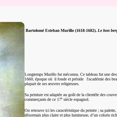
Bartolomé Esteban Murillo (1618-1682).
Le bon ber
Longtemps Murillo fut méconnu. Ce tableau fut une des p
1660, époque où
i
l fonde et préside
l'académie des bea
plupart de ses œuvres religieuses.
Sa peinture est adaptée au goût de la clientèle des couven
e
commerçants de ce 17
siècle espagnol.
On retrouve ici les caractéristique du peintre ;
sa palette,
désormais plus claire et plus lumineuse, d’un coloris ric