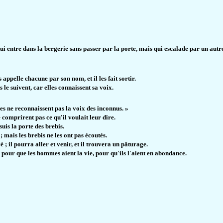
ui entre dans la bergerie sans passer par la porte, mais qui escalade par un autre 
es appelle chacune par son nom, et il les fait sortir.
s le suivent, car elles connaissent sa voix.
lles ne reconnaissent pas la voix des inconnus. »
 comprirent pas ce qu'il voulait leur dire.
suis la porte des brebis.
 mais les brebis ne les ont pas écoutés.
é ; il pourra aller et venir, et il trouvera un pâturage.
u pour que les hommes aient la vie, pour qu'ils l'aient en abondance.