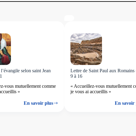
 l’évangile selon saint Jean
Lettre de Saint Paul aux Romains
21
9 à 16
lez-vous mutuellement comme
« Accueillez-vous mutuellement
accueillis »
je vous ai accueillis »
En savoir plus
En savoir 
Lecture
Lettre
de
de
l’évangile
Saint
selon
Paul
saint
aux
Jean
Romains