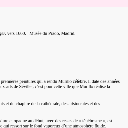
ger.
vers 1660.
Musée du Prado, Madrid.
remières peintures qui a rendu Murillo célèbre. Il date des années
ux-arts de
S
é
ville
; c’est pour cette ville que Murillo réalise la
ts et du chapitre de la cathédrale, des aristocrates et des
 dure et opaque au début, avec des restes de « ténébrisme », est
he qui ressort sur le fond vaporeux d’une atmosphère fluide.