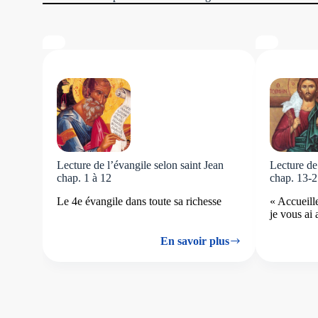
Lecture de l’évangile selon saint Jean
Lecture de
chap. 1 à 12
chap. 13-
Le 4e évangile dans toute sa richesse
« Accueil
je vous ai 
En savoir plus
Lecture
de
l’évangile
selon
saint
Jean