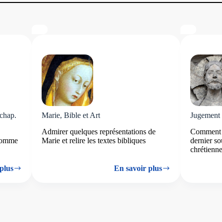
 chap.
Marie, Bible et Art
Jugement 
Admirer quelques représentations de
Comment 
 comme
Marie et relire les textes bibliques
dernier so
chrétienne
plus
En savoir plus
Marie,
Bible
et
Art