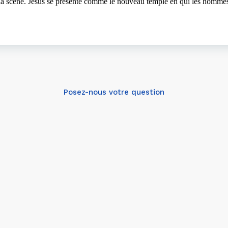
 la scène. Jésus se présente comme le nouveau temple en qui les hommes 
Posez-nous votre question