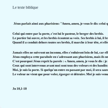
Le texte biblique
Jésus parlait ainsi aux pharisiens: "Amen, amen, je vous le dis: celui q
Celui qui entre par la porte, c'est lui le pasteur, le berger des brebis.
Le portier lui ouvre, et les brebis écoutent sa voix. Ses brebis à lui, il l
Quand il a conduit dehors toutes ses brebis, il marche à leur tête, et elle
Jamais elles ne suivront un inconnu, elles s'enfuiront loin de lui, car e
Jésus employa cette parabole en s'adressant aux pharisiens, mais ils ne
C'est pourquoi Jésus reprit la parole : « Amen, amen, je vous le dis : je 
Ceux qui sont intervenus avant moi sont tous des voleurs et des bandits ;
Moi, je suis la porte. Si quelqu'un entre en passant par moi, il sera sauv
Le voleur ne vient que pour voler, égorger et détruire. Moi je suis ven
Jn 10,1-10